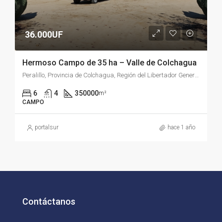
36.000UF
Hermoso Campo de 35 ha – Valle de Colchagua
Peralillo, Provincia de Colchagua, Región del Libertador General Bernardo O'Higgins, Chile
6
4
350000
m²
CAMPO
portalsur
hace 1 año
Contáctanos