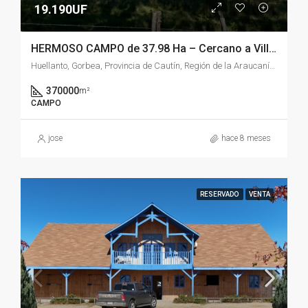
19.190UF
HERMOSO CAMPO de 37.98 Ha – Cercano a Villarrica
Huellanto, Gorbea, Provincia de Cautín, Región de la Araucanía, Chile
370000
m²
CAMPO
jose
hace 8 meses
RESERVADO
VENTA