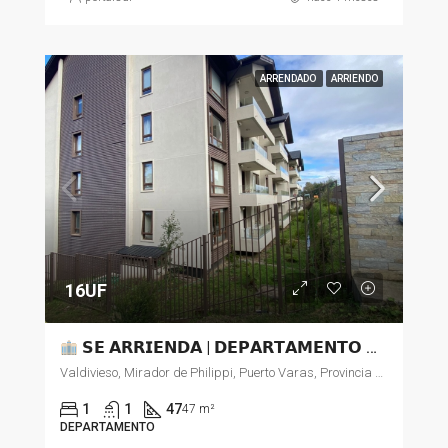
ARRENDADO
ARRIENDO
16UF
𝗦𝗘 𝗔𝗥𝗥𝗜𝗘𝗡𝗗𝗔 | 𝗗𝗘𝗣𝗔𝗥𝗧𝗔𝗠𝗘𝗡𝗧𝗢 𝟭𝗗 + 𝟭𝗕 𝗘𝗡 𝗣𝗨𝗘𝗥𝗧𝗢 𝗩𝗔𝗥𝗔𝗦
Valdivieso, Mirador de Philippi, Puerto Varas, Provincia de Llanquihue, Región de Los Lagos, 5550451, Chile
1
1
47
47 m²
DEPARTAMENTO