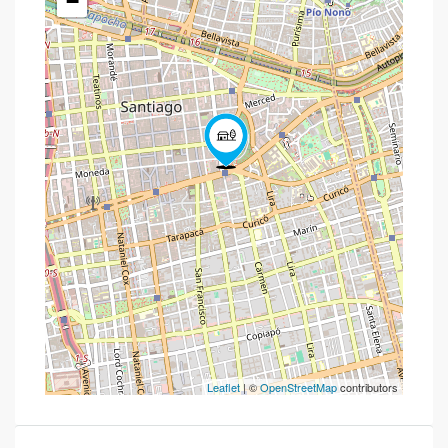
−
Leaflet
| ©
OpenStreetMap
contributors