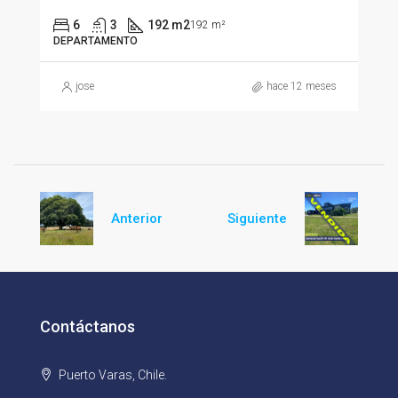
6
3
192 m2
192 m²
DEPARTAMENTO
jose
hace 12 meses
Anterior
Siguiente
Contáctanos
Puerto Varas, Chile.