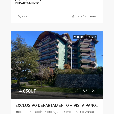
DEPARTAMENTO
jose
hace 12 meses
VENDIDO
VENTA
14.050UF
EXCLUSIVO DEPARTAMENTO – VISTA PANORÁMICA AL LAGO Y VOLCANES
Imperial, Población Pedro Aguirre Cerda, Puerto Varas, Provincia de Llanquihue, Región de Los Lagos, 5550988, Chile