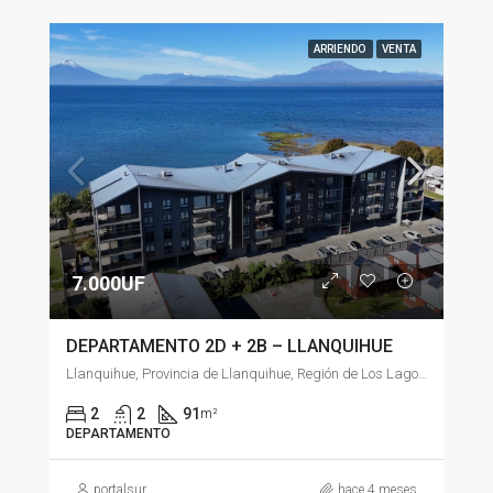
ARRIENDO
VENTA
7.000UF
DEPARTAMENTO 2D + 2B – LLANQUIHUE
Llanquihue, Provincia de Llanquihue, Región de Los Lagos, 5610000, Chile
2
2
91
m²
DEPARTAMENTO
portalsur
hace 4 meses