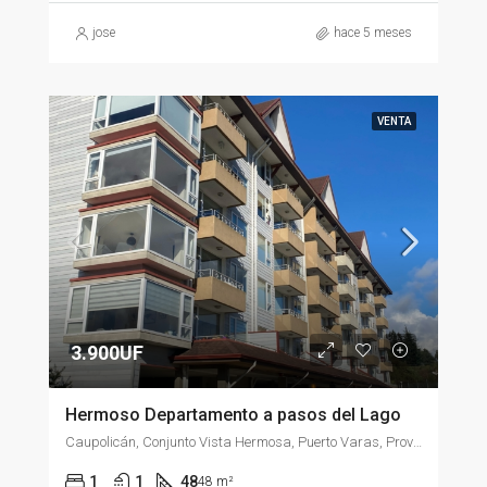
jose
hace 5 meses
VENTA
3.900UF
Hermoso Departamento a pasos del Lago
Caupolicán, Conjunto Vista Hermosa, Puerto Varas, Provincia de Llanquihue, Región de Los Lagos, 5550079, Chile
1
1
48
48 m²