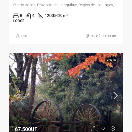
Puerto Varas, Provincia de Llanquihue, Región de Los Lagos, Chile
8
4
1200
5430 m²
LODGE
jose
hace 2 semanas
VENTA
67.500UF