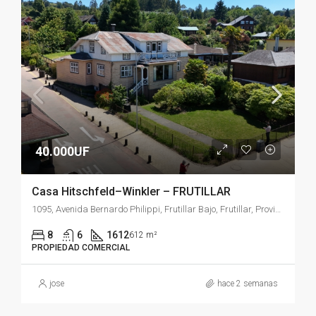
40.000UF
Casa Hitschfeld–Winkler – FRUTILLAR
1095, Avenida Bernardo Philippi, Frutillar Bajo, Frutillar, Provincia de Llanquihue, Región de Los Lagos, 5690000, Chile
8
6
1612
612 m²
PROPIEDAD COMERCIAL
jose
hace 2 semanas