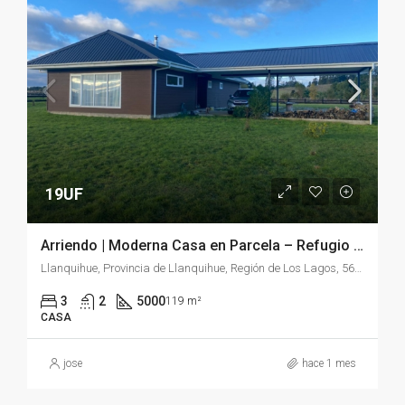
19UF
Arriendo | Moderna Casa en Parcela – Refugio del Llanquihue | Llanquihue
Llanquihue, Provincia de Llanquihue, Región de Los Lagos, 5610000, Chile
3
2
5000
119 m²
CASA
jose
hace 1 mes