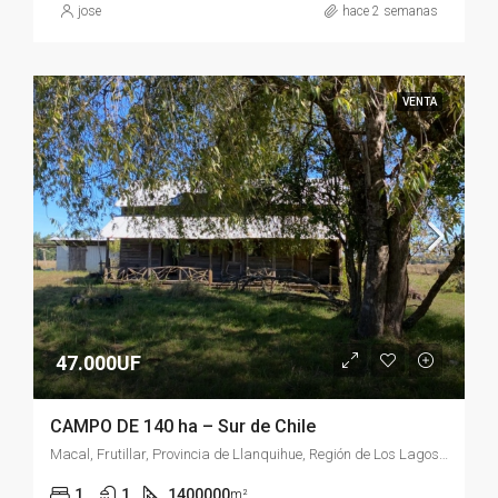
jose
hace 2 semanas
VENTA
47.000UF
CAMPO DE 140 ha – Sur de Chile
Macal, Frutillar, Provincia de Llanquihue, Región de Los Lagos, Chile
1
1
1400000
m²