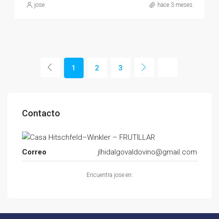
jose
hace 3 meses
1
2
3
Contacto
Correo
jlhidalgovaldovino@gmail.com
Encuentra jose en: