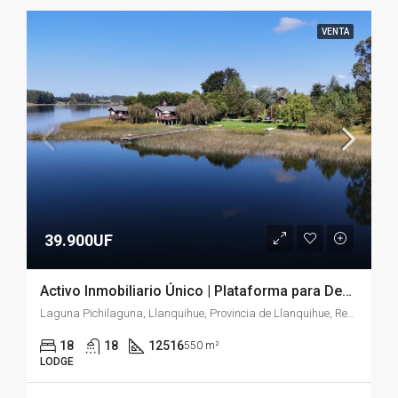
VENTA
39.900UF
Activo Inmobiliario Único | Plataforma para Desarrollo Turístico y Bienestar
Laguna Pichilaguna, Llanquihue, Provincia de Llanquihue, Región de Los Lagos, Chile
18
18
12516
550 m²
LODGE