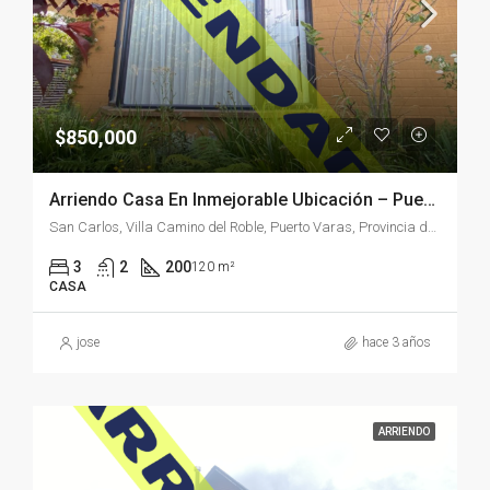
$850,000
Arriendo Casa En Inmejorable Ubicación – Puerto Varas
San Carlos, Villa Camino del Roble, Puerto Varas, Provincia de Llanquihue, Región de Los Lagos, 5550451, Chile
3
2
200
120 m²
CASA
jose
hace 3 años
ARRIENDO