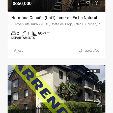
$650,000
Hermosa Cabaña (Loft) Inmersa En La Naturaleza – Puerto Varas
Puente Minte, Ruta 225 CH, Costa del Lago, Loteo El Chucao, Puerto Varas, Provincia de Llanquihue, Región de Los Lagos, 5550096, Chile
2
1
80
80 m²
DEPARTAMENTO
jose
hace 2 años
ARRIENDO