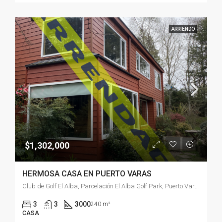
ARRIENDO
$1,302,000
HERMOSA CASA EN PUERTO VARAS
Club de Golf El Alba, Parcelación El Alba Golf Park, Puerto Varas, Provincia de Llanquihue, Región de Los Lagos, 5550176, Chile
3
3
3000
240 m²
CASA