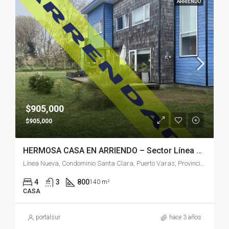
ARRIENDO
$905,000
$905,000
HERMOSA CASA EN ARRIENDO – Sector Línea Nueva – Puerto Varas/ Llanquihue
Línea Nueva, Condominio Santa Clara, Puerto Varas, Provincia de Llanquihue, Región de Los Lagos, 5550176, Chile
4
3
800
140 m²
CASA
portalsur
hace 3 años