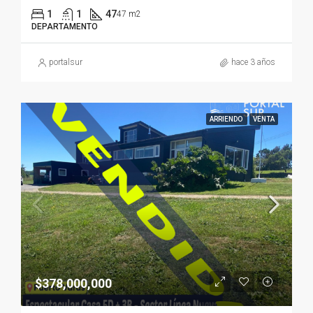
1
1
47
47 m2
DEPARTAMENTO
portalsur
hace 3 años
ARRIENDO
VENTA
$378,000,000