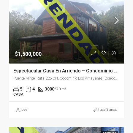
$1,500,000
Espectacular Casa En Arriendo – Condominio Doña Inés – Puerto Varas
Puente Minte, Ruta 225 CH, Codominio Los Arrayanes, Condominio Edelweiss, Puerto Varas, Provincia de Llanquihue, Región de Los Lagos, Chile
5
4
3000
270 m²
CASA
jose
hace 3 años