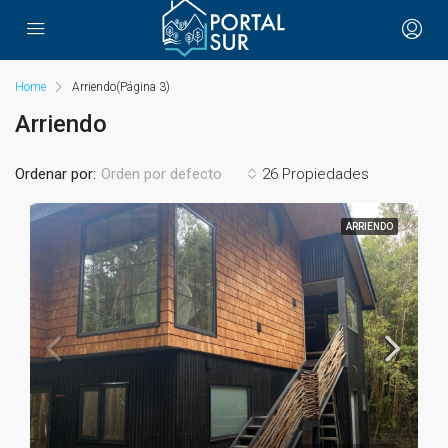
Home
Arriendo
(Página 3)
Arriendo
Ordenar por:
26 Propiedades
Orden por defecto
ARRIENDO