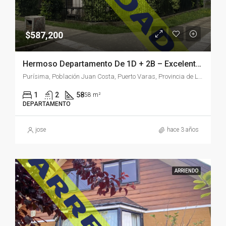
$587,200
Hermoso Departamento De 1D + 2B – Excelente Ubicación – Puerto Varas
Purísima, Población Juan Costa, Puerto Varas, Provincia de Llanquihue, Región de Los Lagos, 5550451, Chile
1
2
58
58 m²
DEPARTAMENTO
jose
hace 3 años
ARRIENDO