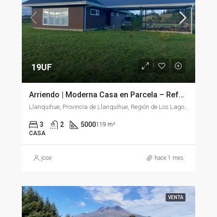
19UF
Arriendo | Moderna Casa en Parcela – Refugio del Llanquihue | Llanquihue
Llanquihue, Provincia de Llanquihue, Región de Los Lagos, 5610000, Chile
3
2
5000
119 m²
CASA
jose
hace 1 mes
VENTA