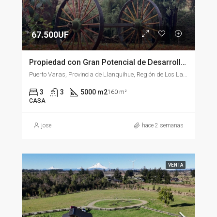
67.500UF
Propiedad con Gran Potencial de Desarrollo en Avenida Gramado, Puerto Varas
Puerto Varas, Provincia de Llanquihue, Región de Los Lagos, Chile
3
3
5000 m2
160 m²
CASA
jose
hace 2 semanas
VENTA