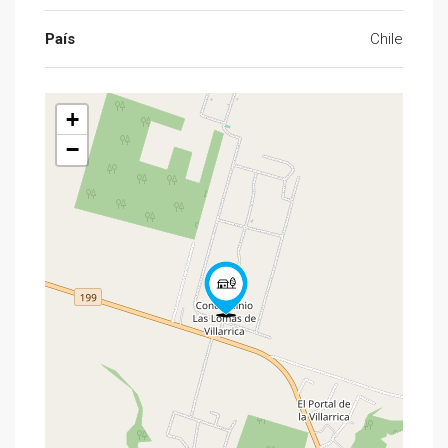
País
Chile
+
−