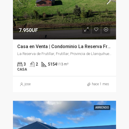
7.950UF
Casa en Venta | Condominio La Reserva Frutillar
La Reserva de Frutillar, Frutillar, Provincia de Llanquihue, Región de Los Lagos, Chile
3
2
5154
113 m²
CASA
jose
hace 1 mes
ARRIENDO