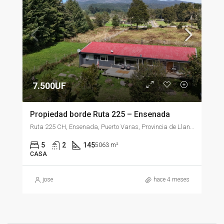
7.500UF
Propiedad borde Ruta 225 – Ensenada
Ruta 225 CH, Ensenada, Puerto Varas, Provincia de Llanquihue, Región de Los Lagos, Chile
5
2
145
5063 m²
CASA
jose
hace 4 meses