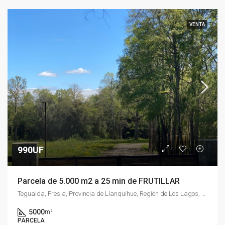
VENTA
990UF
Parcela de 5.000 m2 a 25 min de FRUTILLAR
Tegualda, Fresia, Provincia de Llanquihue, Región de Los Lagos, Chile
5000
m²
PARCELA