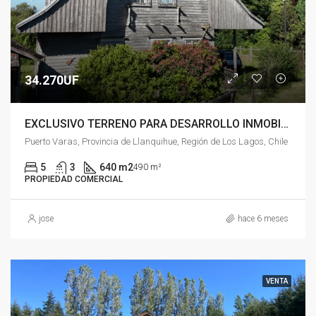
34.270UF
EXCLUSIVO TERRENO PARA DESARROLLO INMOBILIARIO
Puerto Varas, Provincia de Llanquihue, Región de Los Lagos, Chile
5
3
640 m2
490 m²
PROPIEDAD COMERCIAL
jose
hace 6 meses
VENTA