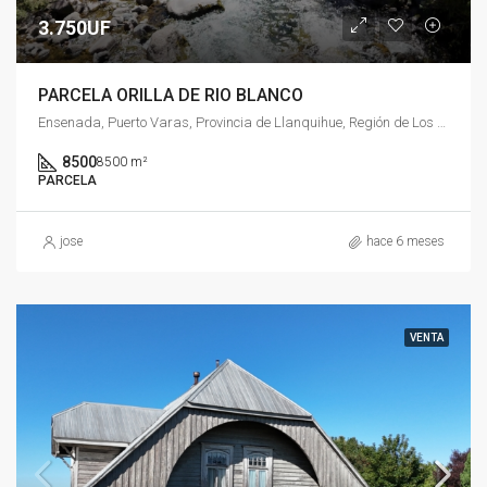
3.750UF
PARCELA ORILLA DE RIO BLANCO
Ensenada, Puerto Varas, Provincia de Llanquihue, Región de Los Lagos, Chile
8500
8500 m²
PARCELA
jose
hace 6 meses
VENTA