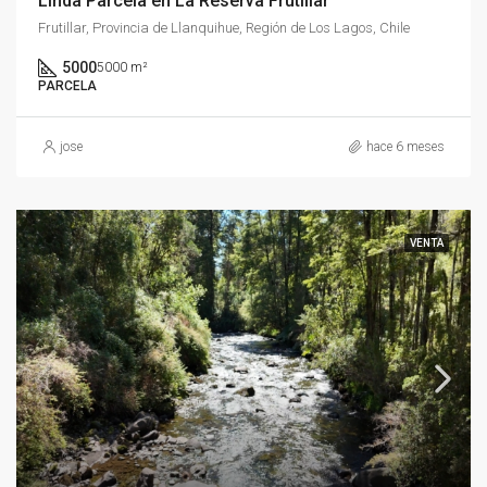
Linda Parcela en La Reserva Frutillar
Frutillar, Provincia de Llanquihue, Región de Los Lagos, Chile
5000
5000 m²
PARCELA
jose
hace 6 meses
VENTA