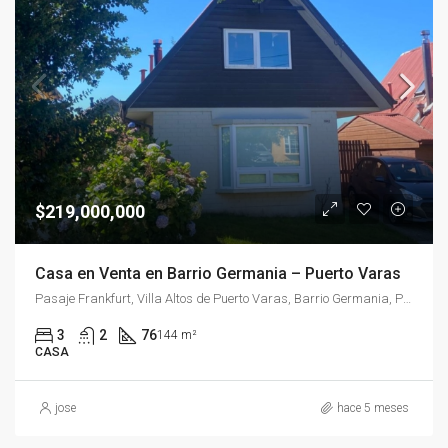
$219,000,000
Casa en Venta en Barrio Germania – Puerto Varas
Pasaje Frankfurt, Villa Altos de Puerto Varas, Barrio Germania, Puerto Varas, Provincia de Llanquihue, Región de Los Lagos, 5550596, Chile
3
2
76
144 m²
CASA
jose
hace 5 meses