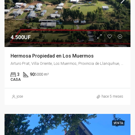
4.500UF
Hermosa Propiedad en Los Muermos
Arturo Prat, Villa Oriente, Los Muermos, Provincia de Llanquihue, Región de Los Lagos, Chile
3
90
5000 m²
CASA
jose
hace 5 meses
VENTA