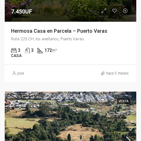
7.450UF
Hermosa Casa en Parcela – Puerto Varas
Ruta 225 CH, los avellanos, Puerto Varas
3
3
172
m²
CASA
jose
hace 5 meses
VENTA