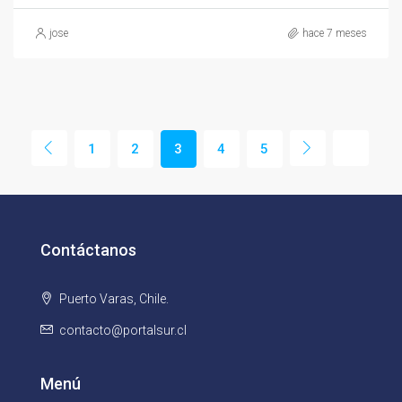
jose
hace 7 meses
1
2
3
4
5
Contáctanos
Puerto Varas, Chile.
contacto@portalsur.cl
Menú