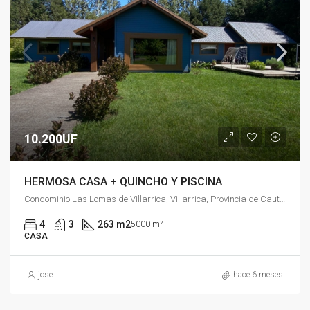
10.200UF
HERMOSA CASA + QUINCHO Y PISCINA
Condominio Las Lomas de Villarrica, Villarrica, Provincia de Cautín, Región de la Araucanía, 4930611, Chile
4
3
263 m2
5000 m²
CASA
jose
hace 6 meses