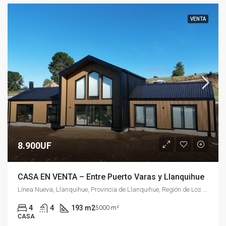
VENTA
8.900UF
CASA EN VENTA – Entre Puerto Varas y Llanquihue
Línea Nueva, Llanquihue, Provincia de Llanquihue, Región de Los Lagos, 5610000, Chile
4
4
193 m2
5000 m²
CASA